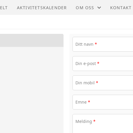
ELT
AKTIVITETSKALENDER
OM OSS
KONTAKT
STØTT OSS
KONTAKT
STYRET
Ditt navn
*
Din e-post
*
Din mobil
*
Emne
*
Melding
*